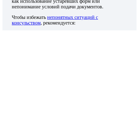
как использование устаревших форм или
непонимание условий подачи документов.
Чтобы избежать
непонятных ситуаций с
консульством
, рекомендуется:
Проверять информацию на официальном сайте
консульства.
Заранее уточнять требования и условия подачи,
обратившись напрямую через телефон или
электронную почту.
При наличии вопросов обращаться за
разъяснениями к сотрудникам консульства.
Знание требований поможет избежать недоразумений
и сэкономит время.
Заключение
Внимательность и тщательная подготовка — ключ к
успешному оформлению загранпаспорта. Понимание
всех этапов и возможных ошибок при подаче
документов поможет вам избежать неприятных