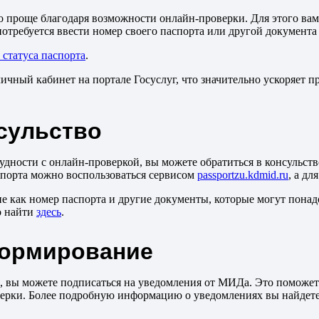
го проще благодаря возможности онлайн-проверки. Для этого ва
требуется ввести номер своего паспорта или другой документа 
статуса паспорта
.
 личный кабинет на портале Госуслуг, что значительно ускоряе
нсульство
рудности с онлайн-проверкой, вы можете обратиться в консульст
спорта можно воспользоваться сервисом
passportzu.kdmid.ru
, а д
ие как номер паспорта и другие документы, которые могут пона
о найти
здесь
.
формирование
а, вы можете подписаться на уведомления от МИДа. Это поможе
верки. Более подробную информацию о уведомлениях вы найдет