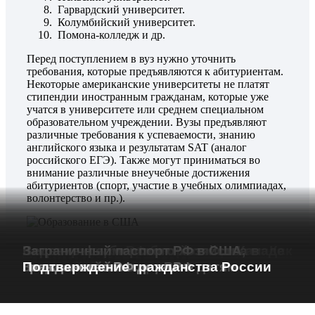
Гарвардский университет.
Колумбийский университет.
Помона-колледж и др.
Перед поступлением в вуз нужно уточнить
требования, которые предъявляются к абитуриентам.
Некоторые американские университеты не платят
стипендии иностранным гражданам, которые уже
учатся в университете или среднем специальном
образовательном учреждении. Вузы предъявляют
различные требования к успеваемости, знанию
английского языка и результатам SAT (аналог
российского ЕГЭ). Также могут приниматься во
внимание различные внеучебные достижения
абитуриентов (спорт, участие в учебных олимпиадах,
волонтерство и пр.).
Загранпаспорт РФ: отличия старого и
Два загранпаспорта: как их получить и
Загранпаспорт РФ без регистрации: Как
Как открыть банковский счет в Канаде
Ведение фермерского хозяйства в
Заграничный паспорт РФ в США,
Документы для
нового образца
Работа курьером в США
использовать правильно
получить без хлопот
с российским паспортом?
Канаде
Канаде
Внутренний паспорт РФ
Заграничный паспорт РФ детям
Гражданство РФ детям
Подтверждение гражданства России
поступления в ВУЗ в
США